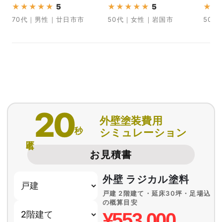
★
★
★
★
★
5
★
★
★
★
★
5
★
★
70代｜男性｜廿日市市
50代｜女性｜岩国市
50
20
外壁塗装費用
秒
シミュレーション
匿名
お見積書
外壁 ラジカル塗料
戸建 2階建て・延床30坪・足場込
の概算目安
¥553,000