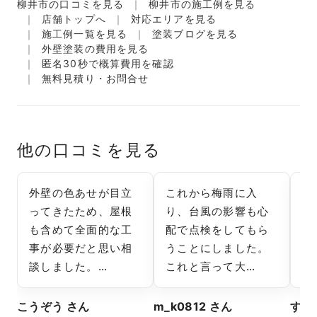
柳井市の口コミを見る
柳井市の施工例を見る
店舗トップへ
対応エリアを見る
施工例一覧を見る
塗装ブログを見る
外壁塗装の費用を見る
匿名30秒で概算費用を確認
無料見積り・お問合せ
他の口コミを見る
外壁の色あせが目立
これから梅雨に入
外
ってきたため、屋根
り、台風の影響も心
目
も含めて全面的な工
配で点検をしてもら
り
事が必要だと思い相
うことにしました。
相
談しました。…
これと言って大…
や
こうぞう さん
m_k0812 さん
すず